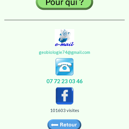
geobiologie74@gmail.com
07
72
23
03
46
101603 visites